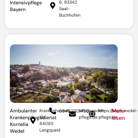
Intensivpflege
6, 93342
Saal-
Bayern
Buchhofen
Mehr
Ambulanter
Krankenhausstr.
info@wedel-
https://www.wedel-
09452/321450
Krankenpflegedienst
12c,
pflege.de
pflege.de
lesen
84085
Kornelia
Langquaid
Wedel