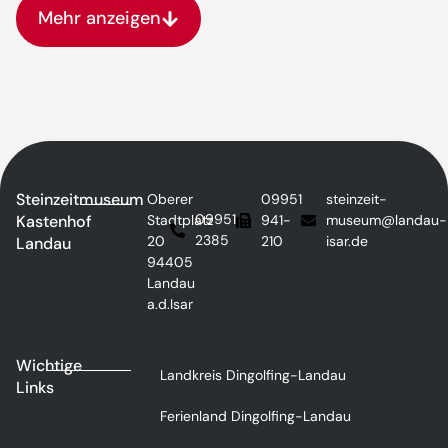
Mehr anzeigen
Steinzeitmuseum
Oberer
09951
steinzeit-
09951
Kastenhof
Stadtplatz
941-
museum@landau-
2385
20
210
isar.de
Landau
94405
Landau
a.d.Isar
Wichtige
Landkreis Dingolfing-Landau
Links
Ferienland Dingolfing-Landau