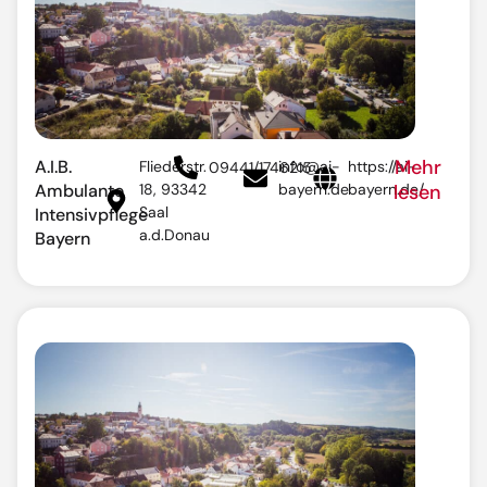
Mehr
A.I.B.
Fliederstr.
info@ai-
https://ai-
09441/1746215
Ambulante
18, 93342
bayern.de
bayern.de/
lesen
Saal
Intensivpflege
a.d.Donau
Bayern