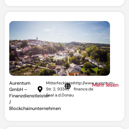
Aurentum
Mitterfeckinger
http://www.aurentum-
Mehr lesen
GmbH –
Str. 2, 93342
finance.de
Saal a.d.Donau
Finanzdienstleister
/
Blockchainunternehmen