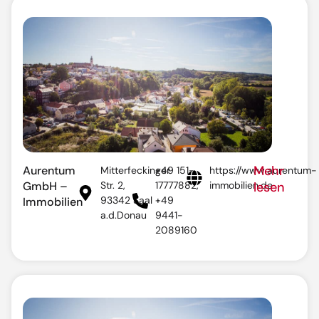
Mehr
Aurentum
Mitterfeckinger
+49 151-
https://www.aurentum-
GmbH –
Str. 2,
17777882,
immobilien.de
lesen
93342 Saal
+49
Immobilien
a.d.Donau
9441-
2089160