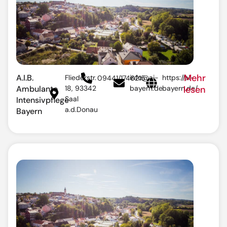
Mehr
A.I.B.
Fliederstr.
info@ai-
https://ai-
09441/1746215
Ambulante
18, 93342
bayern.de
bayern.de/
lesen
Saal
Intensivpflege
a.d.Donau
Bayern