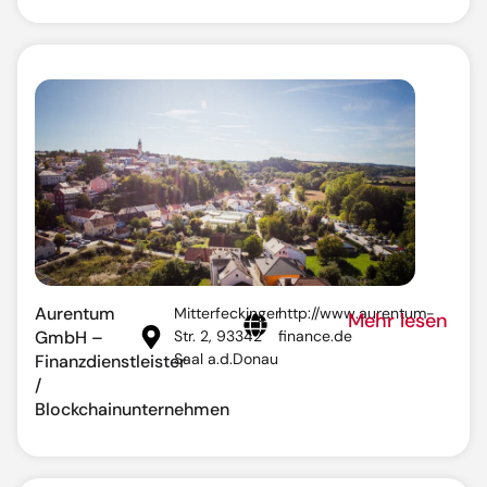
Aurentum
Mitterfeckinger
http://www.aurentum-
Mehr lesen
GmbH –
Str. 2, 93342
finance.de
Saal a.d.Donau
Finanzdienstleister
/
Blockchainunternehmen