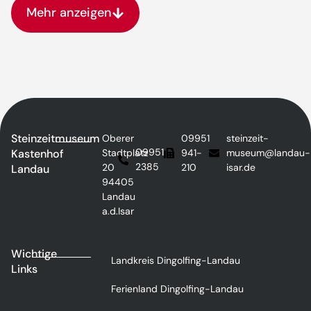
Mehr anzeigen
Steinzeitmuseum
Oberer
09951
steinzeit-
09951
Kastenhof
Stadtplatz
941-
museum@landau-
2385
20
210
isar.de
Landau
94405
Landau
a.d.Isar
Wichtige
Landkreis Dingolfing-Landau
Links
Ferienland Dingolfing-Landau