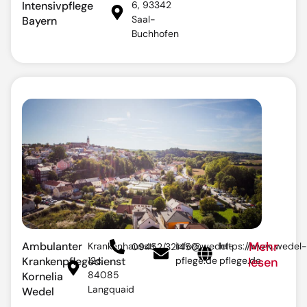
Intensivpflege
6, 93342
Saal-
Bayern
Buchhofen
Mehr
Ambulanter
Krankenhausstr.
info@wedel-
https://www.wedel-
09452/321450
Krankenpflegedienst
12c,
pflege.de
pflege.de
lesen
84085
Kornelia
Langquaid
Wedel