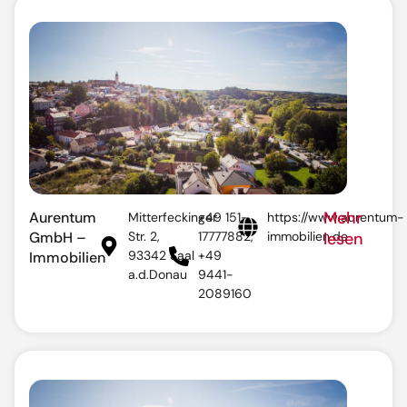
Mehr
Aurentum
Mitterfeckinger
+49 151-
https://www.aurentum-
GmbH –
Str. 2,
17777882,
immobilien.de
lesen
93342 Saal
+49
Immobilien
a.d.Donau
9441-
2089160