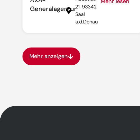
AXA-
Mehr lesen
21, 93342
Generalagentur
Saal
a.d.Donau
Mehr anzeigen