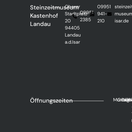
Steinzeitmuseum
Oberer
09951
steinzei
09951
Stadtplatz
941-
museu
Kastenhof
2385
20
210
isar.de
Landau
94405
Landau
a.d.Isar
Öffnungszeiten
Montag
Gesch
Dien
Ge
M