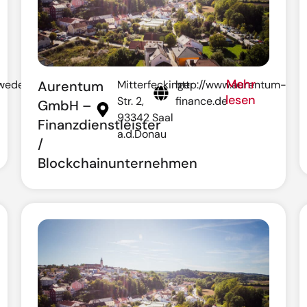
Mehr
.wedel-
Aurentum
Mitterfeckinger
http://www.aurentum-
lesen
Str. 2,
finance.de
GmbH –
93342 Saal
Finanzdienstleister
a.d.Donau
/
Blockchainunternehmen