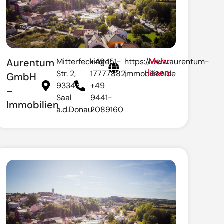
Mehr
Aurentum
Mitterfeckinger
+49 151-
https://www.aurentum-
lesen
Str. 2,
17777882,
immobilien.de
GmbH
93342
+49
–
Saal
9441-
Immobilien
a.d.Donau
2089160