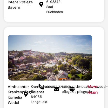
Intensivpflege
6, 93342
Saal-
Bayern
Buchhofen
Mehr
Ambulanter
Krankenhausstr.
info@wedel-
https://www.wedel-
09452/321450
Krankenpflegedienst
12c,
pflege.de
pflege.de
lesen
84085
Kornelia
Langquaid
Wedel