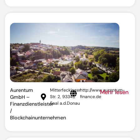
Aurentum
Mitterfeckinger
http://www.aurentum-
Mehr lesen
GmbH –
Str. 2, 93342
finance.de
Saal a.d.Donau
Finanzdienstleister
/
Blockchainunternehmen