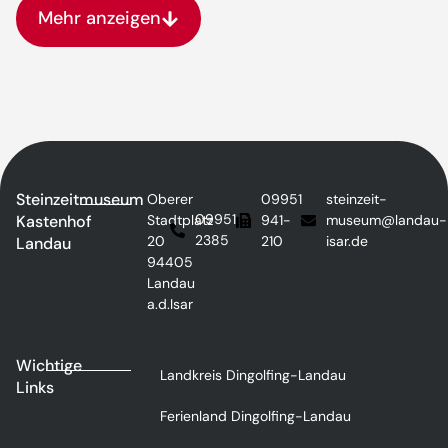
Mehr anzeigen
Steinzeitmuseum
Oberer
09951
steinzeit-
09951
Kastenhof
Stadtplatz
941-
museum@landau-
2385
20
210
isar.de
Landau
94405
Landau
a.d.Isar
Wichtige
Landkreis Dingolfing-Landau
Links
Ferienland Dingolfing-Landau