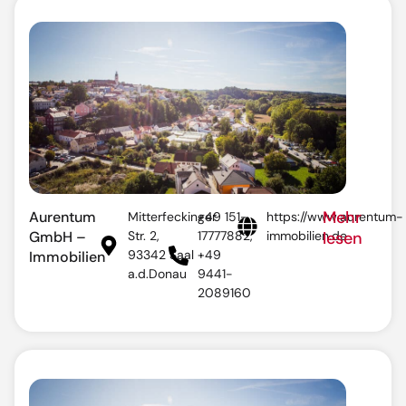
Mehr
Aurentum
Mitterfeckinger
+49 151-
https://www.aurentum-
GmbH –
Str. 2,
17777882,
immobilien.de
lesen
93342 Saal
+49
Immobilien
a.d.Donau
9441-
2089160