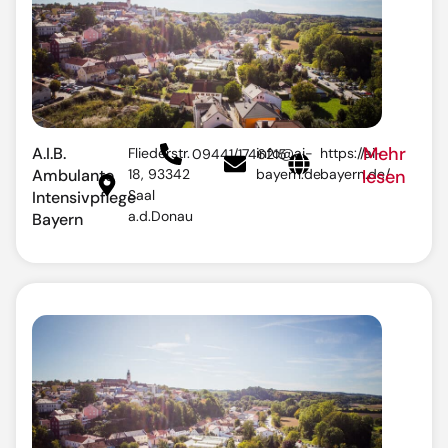
Mehr
A.I.B.
Fliederstr.
info@ai-
https://ai-
09441/1746215
Ambulante
18, 93342
bayern.de
bayern.de/
lesen
Saal
Intensivpflege
a.d.Donau
Bayern