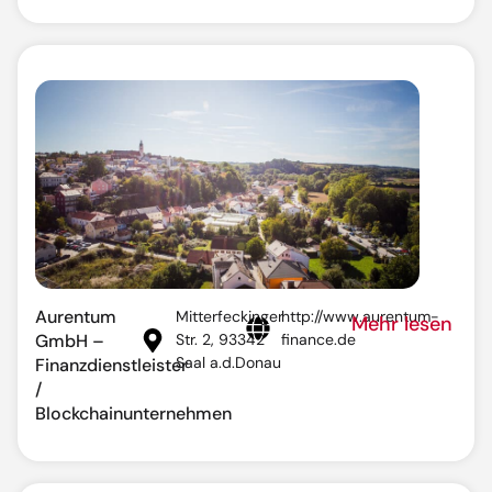
Aurentum
Mitterfeckinger
http://www.aurentum-
Mehr lesen
GmbH –
Str. 2, 93342
finance.de
Saal a.d.Donau
Finanzdienstleister
/
Blockchainunternehmen