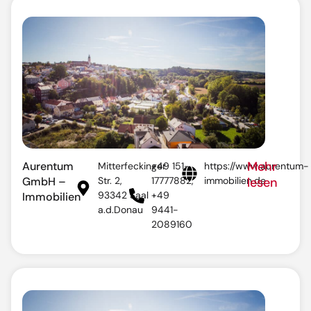
Mehr
Aurentum
Mitterfeckinger
+49 151-
https://www.aurentum-
GmbH –
Str. 2,
17777882,
immobilien.de
lesen
93342 Saal
+49
Immobilien
a.d.Donau
9441-
2089160