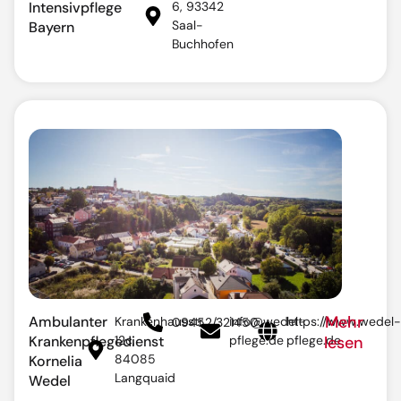
Intensivpflege
6, 93342
Saal-
Bayern
Buchhofen
Mehr
Ambulanter
Krankenhausstr.
info@wedel-
https://www.wedel-
09452/321450
Krankenpflegedienst
12c,
pflege.de
pflege.de
lesen
84085
Kornelia
Langquaid
Wedel