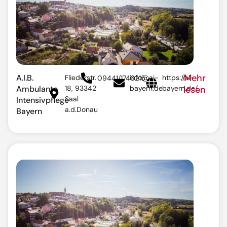
Mehr
A.I.B.
Fliederstr.
info@ai-
https://ai-
09441/1746215
Ambulante
18, 93342
bayern.de
bayern.de/
lesen
Saal
Intensivpflege
a.d.Donau
Bayern