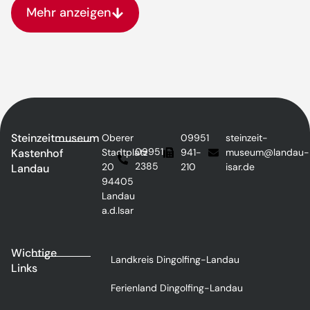
Mehr anzeigen
Steinzeitmuseum
Oberer
09951
steinzeit-
09951
Kastenhof
Stadtplatz
941-
museum@landau-
2385
20
210
isar.de
Landau
94405
Landau
a.d.Isar
Wichtige
Landkreis Dingolfing-Landau
Links
Ferienland Dingolfing-Landau