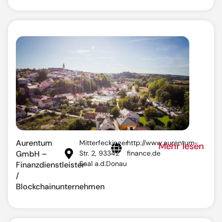
Aurentum
Mitterfeckinger
http://www.aurentum-
Mehr lesen
GmbH –
Str. 2, 93342
finance.de
Saal a.d.Donau
Finanzdienstleister
/
Blockchainunternehmen