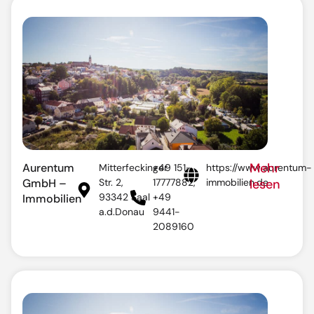
Mehr
Aurentum
Mitterfeckinger
+49 151-
https://www.aurentum-
GmbH –
Str. 2,
17777882,
immobilien.de
lesen
93342 Saal
+49
Immobilien
a.d.Donau
9441-
2089160