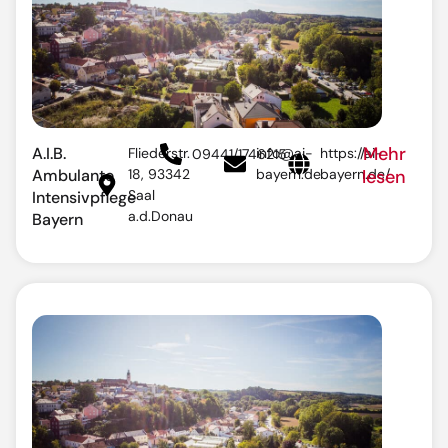
Mehr
A.I.B.
Fliederstr.
info@ai-
https://ai-
09441/1746215
Ambulante
18, 93342
bayern.de
bayern.de/
lesen
Saal
Intensivpflege
a.d.Donau
Bayern