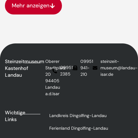
Mehr anzeigen
Steinzeitmuseum
Oberer
09951
steinzeit-
09951
Kastenhof
Stadtplatz
941-
museum@landau-
2385
20
210
isar.de
Landau
94405
Landau
a.d.Isar
Wichtige
Landkreis Dingolfing-Landau
Links
Ferienland Dingolfing-Landau