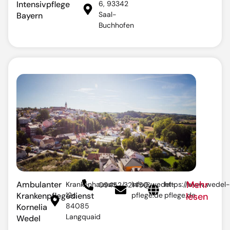
Intensivpflege
6, 93342
Saal-
Bayern
Buchhofen
Mehr
Ambulanter
Krankenhausstr.
info@wedel-
https://www.wedel-
09452/321450
Krankenpflegedienst
12c,
pflege.de
pflege.de
lesen
84085
Kornelia
Langquaid
Wedel