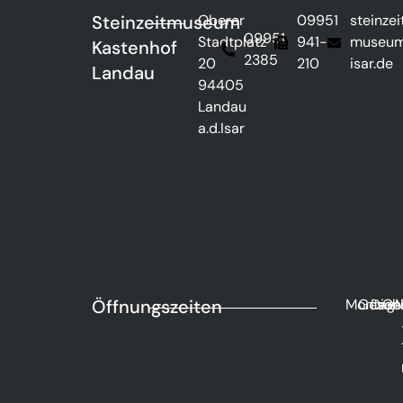
Steinzeitmuseum
Oberer
09951
steinzei
09951
Stadtplatz
941-
museu
Kastenhof
2385
20
210
isar.de
Landau
94405
Landau
a.d.Isar
Öffnungszeiten
Montag
Gesch
Dien
Ge
M