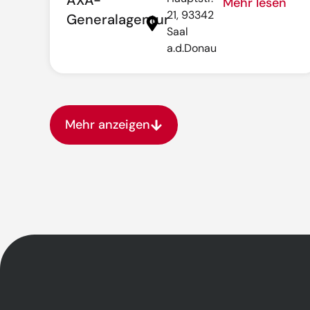
AXA-
Mehr lesen
21, 93342
Generalagentur
Saal
a.d.Donau
Mehr anzeigen