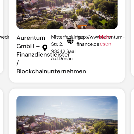
Mehr
.wedel-
Aurentum
Mitterfeckinger
http://www.aurentum-
lesen
Str. 2,
finance.de
GmbH –
93342 Saal
Finanzdienstleister
a.d.Donau
/
Blockchainunternehmen