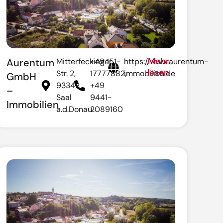
Mehr
Aurentum
Mitterfeckinger
+49 151-
https://www.aurentum-
lesen
Str. 2,
17777882,
immobilien.de
GmbH
93342
+49
–
Saal
9441-
Immobilien
a.d.Donau
2089160