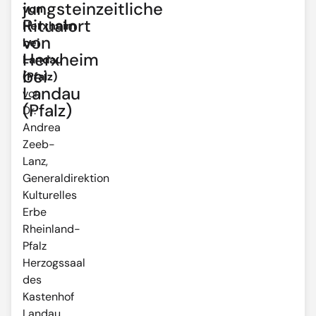
jungsteinzeitliche
von
Ritualort
Herxheim
von
bei
Herxheim
Landau
bei
(Pfalz)
Landau
von
(Pfalz)
Dr.
Andrea
Zeeb-
Lanz,
Generaldirektion
Kulturelles
Erbe
Rheinland-
Pfalz
Herzogssaal
des
Kastenhof
Landau