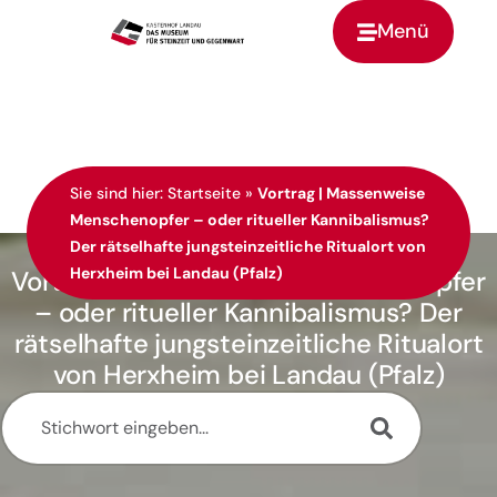
Menü
Zur Startseite
Sie sind hier:
Startseite
»
Vortrag | Massenweise
Menschenopfer – oder ritueller Kannibalismus?
Der rätselhafte jungsteinzeitliche Ritualort von
Herxheim bei Landau (Pfalz)
Vortrag | Massenweise Menschenopfer
– oder ritueller Kannibalismus? Der
rätselhafte jungsteinzeitliche Ritualort
von Herxheim bei Landau (Pfalz)