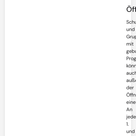
Öf
Schu
und
Gru
mit
geb
Pro
kön
auc
auß
der
Öffn
ein
An
jed
1.
und