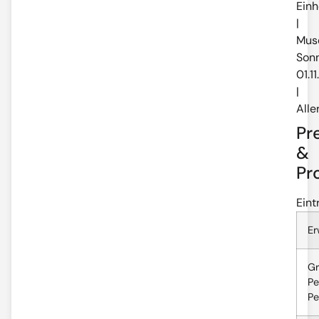
Einh
|
Mus
Sonn
01.1
|
Alle
Pr
&
Pr
Eint
Er
Gr
Pe
Pe