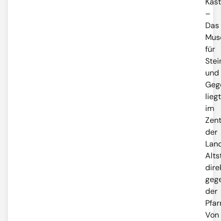
Kas
–
Das
Mus
für
Stei
und
Geg
liegt
im
Zen
der
Lan
Alts
dire
geg
der
Pfar
Von