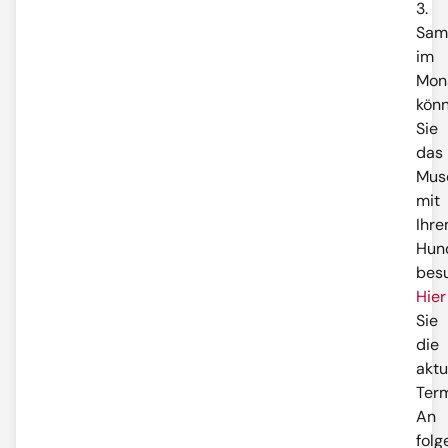
3.
Sam
im
Mon
kön
Sie
das
Mus
mit
Ihr
Hun
bes
Hier
Sie
die
aktu
Term
An
fol