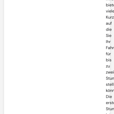
biet
viel
Kurz
auf
die
Sie
Ihr
Fah
für
bis
zu
zwei
Stu
stel
könn
Die
erst
Stu