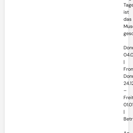
Tag
ist
das
Mus
gesc
Donn
04.
|
Fro
Donn
24.1
–
Frei
01.0
|
Betr