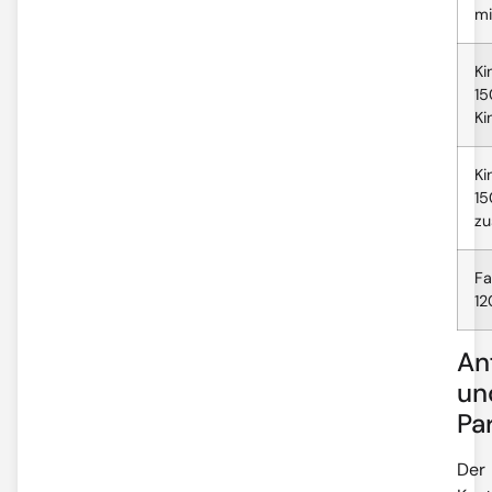
mi
Ki
15
Ki
Ki
15
zu
Fa
12
An
un
Pa
Der