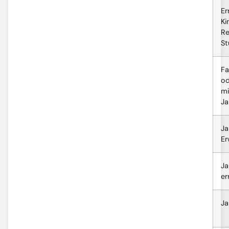
Er
Ki
Re
St
Fa
od
mi
Ja
Ja
Er
Ja
er
Ja