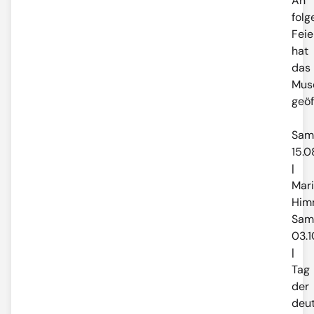
An
fol
Feie
hat
das
Mus
geöf
Sam
15.0
|
Mar
Him
Sam
03.1
|
Tag
der
deu